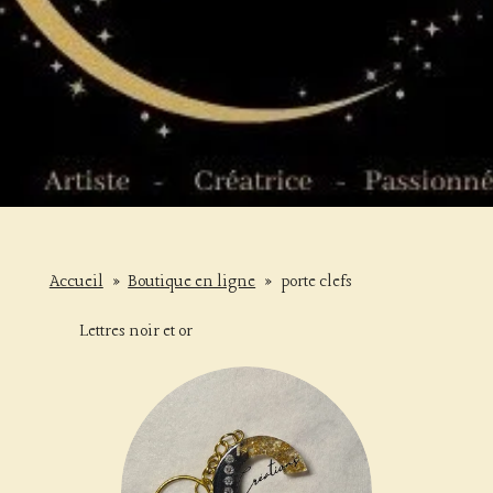
Accueil
»
Boutique en ligne
»
porte clefs
Lettres noir et or